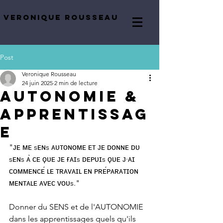
VERONIQUE ROUSSEAU
Post
Veronique Rousseau
24 juin 2025
2 min de lecture
Autonomie &
apprentissag
e
"ᴊᴇ ᴍᴇ sᴇɴs ᴀᴜᴛᴏɴᴏᴍᴇ ᴇᴛ ᴊᴇ ᴅᴏɴɴᴇ ᴅᴜ 
sᴇɴs ᴀ̀ ᴄᴇ ϙᴜᴇ ᴊᴇ ғᴀɪs ᴅᴇᴘᴜɪs ϙᴜᴇ ᴊ·ᴀɪ 
ᴄᴏᴍᴍᴇɴᴄᴇ́ ʟᴇ ᴛʀᴀᴠᴀɪʟ ᴇɴ ᴘʀᴇ́ᴘᴀʀᴀᴛɪᴏɴ 
ᴍᴇɴᴛᴀʟᴇ ᴀᴠᴇᴄ ᴠᴏᴜs."
Donner du SENS et de l'AUTONOMIE 
dans les apprentissages quels qu'ils 