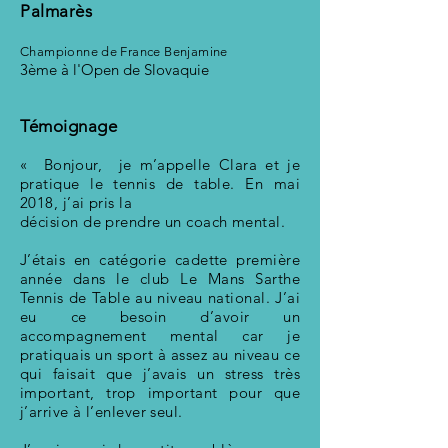
Palmarès
Championne de France Benjamine
3ème à l'Open de Slovaquie
Témoignage
« Bonjour, je m’appelle Clara et je
pratique le tennis de table. En mai
2018, j’ai pris la
décision de prendre un coach mental.
J’étais en catégorie cadette première
année dans le club Le Mans Sarthe
Tennis de Table au niveau national. J’ai
eu ce besoin d’avoir un
accompagnement mental car je
pratiquais un sport à assez au niveau ce
qui faisait que j’avais un stress très
important, trop important pour que
j’arrive à l’enlever seul.