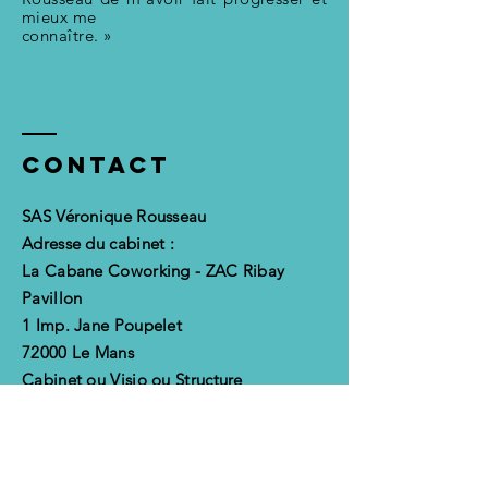
mieux me
connaître. »
Contact
SAS Véronique Rousseau
Adresse du cabinet :
La Cabane Coworking - ZAC Ribay
Pavillon
1 Imp. Jane Poupelet
72000 Le Mans
Cabinet ou Visio ou Structure
06 86 14 42 68
rousseauver@gmail.com