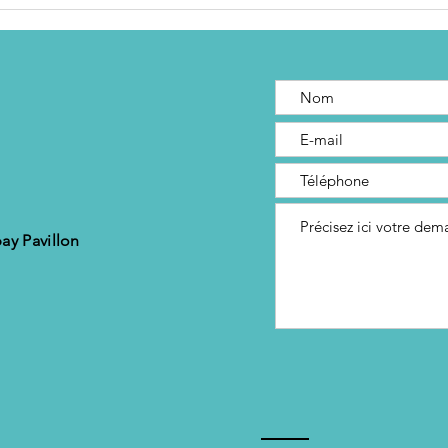
La clarté
votre
mentale, c’est
bruit
d’obj
votre meilleur
accélérateur
de progression
ay Pavillon