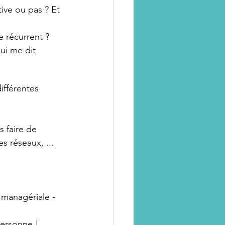
ive ou pas ? Et 
e récurrent ?
ui me dit 
ifférentes 
 faire de 
es réseaux, ...
managériale - 
personne !