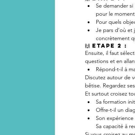
Se demander si 
pour le moment
Pour quels obje
Je pars d'où et 
concrètement que
🙌 Etape 2 :
Ensuite, il faut séle
questions et en allan
Répond-t-il à m
Discutez autour de v
bêtise. Regardez ses a
Et surtout croisez to
Sa formation init
Offre-t-il un di
Son expérience 
Sa capacité à re
Si vous croisez au m