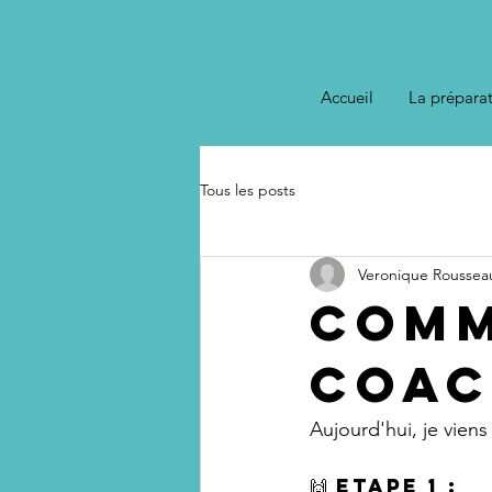
Accueil
La prépara
Tous les posts
Veronique Roussea
Comm
coac
Aujourd'hui, je viens
🙌 Etape 1 :