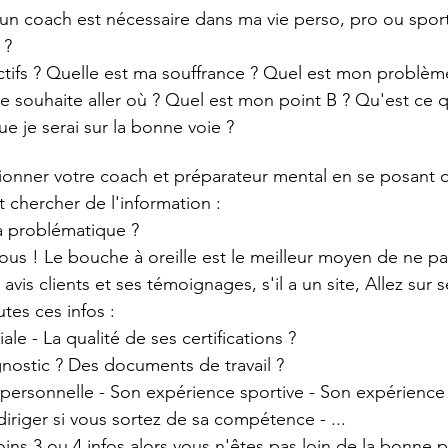
un coach est nécessaire dans ma vie perso, pro ou sport
 ?
ctifs ? Quelle est ma souffrance ? Quel est mon problèm
je souhaite aller où ? Quel est mon point B ? Qu'est ce q
 je serai sur la bonne voie ?
ctionner votre coach et préparateur mental en se posant d
t chercher de l'information :
a problématique ?
ous ! Le bouche à oreille est le meilleur moyen de ne pas
vis clients et ses témoignages, s'il a un site, Allez sur s
utes ces infos :
iale - La qualité de ses certifications ?
agnostic ? Des documents de travail ?
personnelle - Son expérience sportive - Son expérience 
diriger si vous sortez de sa compétence - ...
oins 3 ou 4 infos alors vous n'êtes pas loin de la bonne 