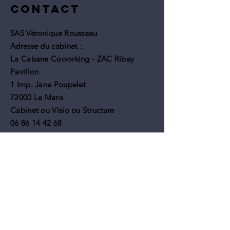
Contact
progression
SAS Véronique Rousseau
Adresse du cabinet :
La Cabane Coworking - ZAC Ribay
Pavillon
1 Imp. Jane Poupelet
72000 Le Mans
Cabinet ou Visio ou Structure
06 86 14 42 68
rousseauver@gmail.com