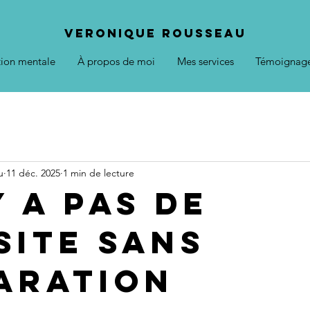
VERONIQUE ROUSSEAU
tion mentale
À propos de moi
Mes services
Témoignag
u
11 déc. 2025
1 min de lecture
y a pas de
site sans
aration