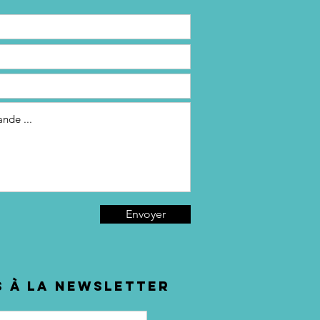
viers
issants de
rformance
rable
Envoyer
 à la newsletter