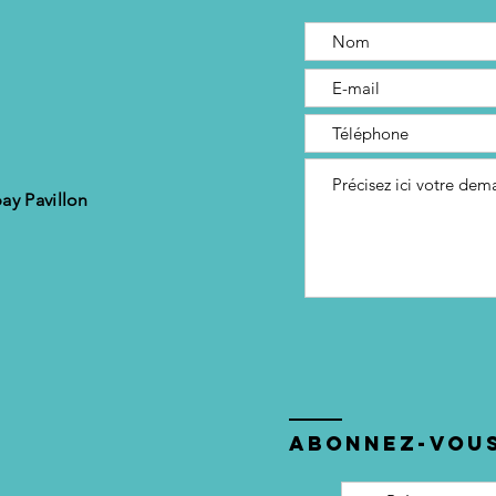
le
pu
pe
du
ay Pavillon
Abonnez-vous