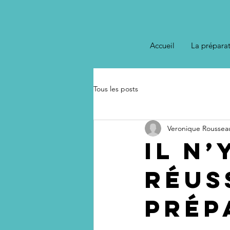
Accueil
La prépara
Tous les posts
Veronique Roussea
Il n’
réus
prép