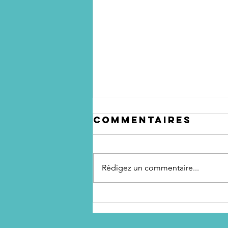
Commentaires
Rédigez un commentaire...
La clarté
mentale, c’est
votre meilleur