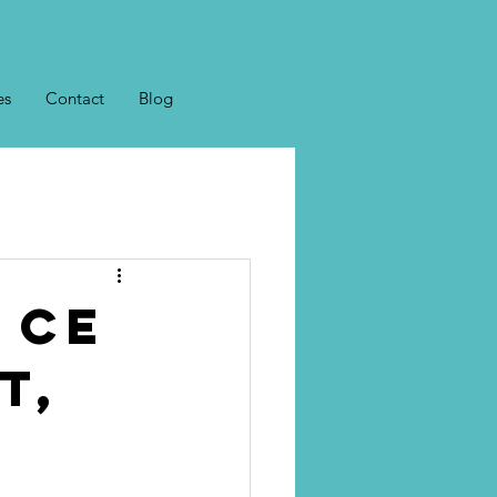
es
Contact
Blog
r ce
t,