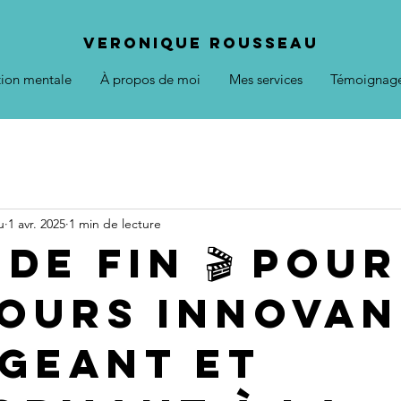
VERONIQUE ROUSSEAU
tion mentale
À propos de moi
Mes services
Témoignag
u
1 avr. 2025
1 min de lecture
de fin 🎬 pou
ours innovan
geant et