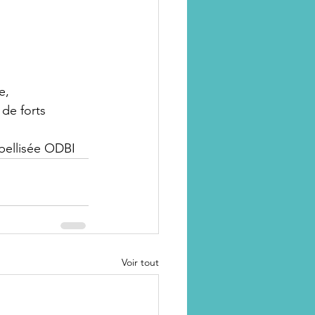
e, 
de forts 
abellisée ODBI
Voir tout