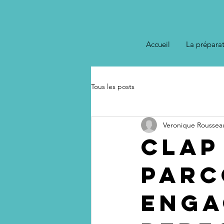
Accueil
La prépara
Tous les posts
Veronique Roussea
Clap 
parc
enga