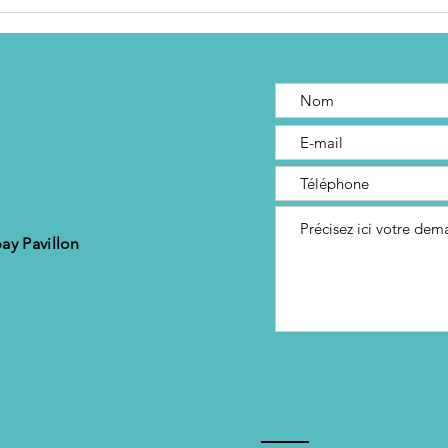
La clarté
votre
mentale, c’est
bruit
d’obj
votre meilleur
accélérateur
de progression
ay Pavillon